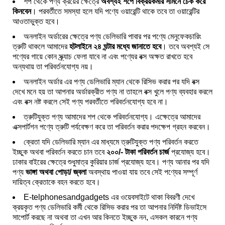
শপ থেকে পণ্য ক্রয়ের ক্ষেত্রে
অবশ্যই শপে বিক্রয়কর্মীর সামনে চেক করে
কিনবেন
। পরবর্তীতে সমস্যা হলে যদি পণ্যে ওয়ারেন্টি থাকে তবে তা ওয়ারেন্টির
আওতাভুক্ত হবে।
অনলাইন অর্ডারের ক্ষেত্রে পণ্য ডেলিভারি পাবার পর পণ্যে মেনুফেকচারিং
ত্রুটি থাকলে আমাদের
হটলাইনে ২৪ ঘন্টার মধ্যে জানাতে হবে
। তবে অবশ্যই সে
পণ্যের গায়ে কোন স্ক্র্যাচ ফেলা যাবে না এবং পণ্যের বক্স অক্ষত রাখতে হবে
অন্যথায় তা পরিবর্তনযোগ্য নয়।
অনলাইন অর্ডার এর পণ্য ডেলিভারি ম্যান থেকে রিসিভ করার পর যদি বক্স
দেখে মনে হয় তা আপনার অর্ডারক্রীত পণ্য না তাহলে বক্স খুলে পণ্য ব্যবহার করলে
এবং বক্স নষ্ট করলে সেই পণ্য পরবর্তীতে পরিবর্তনযোগ্য হবে না।
ত্রুটিযুক্ত পণ্য আমাদের শপ থেকে পরিবর্তনযোগ্য। এক্ষেত্রে আমাদের
এক্সপার্টগন পণ্যে ত্রুটি পর্যবেক্ষণ করে তা পরিবর্তন করার পদক্ষেপ গ্রহন করবেন।
ক্রেতা যদি ডেলিভারি ম্যান এর মাধ্যমে ত্রুটিযুক্ত পণ্য পরিবর্তন করতে
ইচ্ছুক অথবা পরিবর্তন করতে চান তবে
২০০/- টাকা পরিবর্তন চার্জ
প্রযোজ্য হবে।
ঢাকার বাইরের ক্ষেত্রে শুধুমাত্র কুরিয়ার চার্জ প্রযোজ্য হবে। পণ্য আনার পর যদি
পণ্য
ভাঙ্গা অথবা পোড়া/ জ্বলা
অবস্থায় পাওয়া যায় তবে সেই পণ্যের সম্পূর্ণ
দায়িত্ব ক্রেতাকে বহন করতে হবে।
E-telphonesandgadgets এর ওয়েবসাইটে থাকা বিবরণী দেখে
ক্রয়কৃত পণ্য ডেলিভারি কর্মী থেকে রিসিভ করার পর তা আপনার নির্দিষ্ট ডিভাইসে
সাপোর্ট করছে না অথবা তা এখন আর কিনতে ইচ্ছুক নন, এসকল কারনে পণ্য